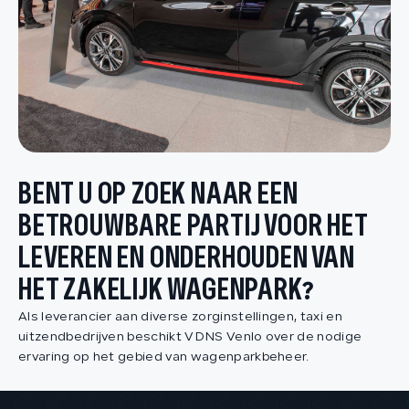
BENT U OP ZOEK NAAR EEN
BETROUWBARE PARTIJ
VOOR HET
LEVEREN EN
ONDERHOUDEN VAN
HET
ZAKELIJK WAGENPARK?
Als leverancier aan diverse zorginstellingen, taxi en
uitzendbedrijven beschikt VDNS Venlo over de nodige
ervaring op het gebied van wagenparkbeheer.