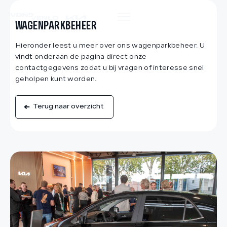
HOME
WAGENPARKBEHEER
Hieronder leest u meer over ons wagenparkbeheer. U
AANBOD
vindt onderaan de pagina direct onze
contactgegevens zodat u bij vragen of interesse snel
geholpen kunt worden.
DIENSTEN
Terug naar overzicht
VACATURES
OVER ONS
VERKOCHT
CONTACT