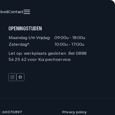
nbod
Contact
HOME
OPENINGSTIJDEN
AANBOD
Maandag t/m Vrijdag:
09:00u - 18:00u
Zaterdag*:
10:00u - 17:00u
DIENSTEN
Let op: werkplaats gesloten. Bel 0888
54 25 42 voor Kia pechservice.
VACATURES
OVER ONS
VERKOCHT
 : 60070897
Privacy policy