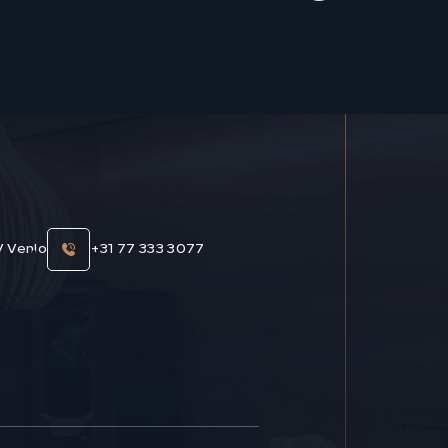
V Venlo
+31 77 333 3077