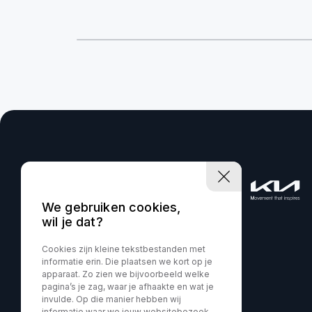
We gebruiken cookies,
wil je dat?
Cookies zijn kleine tekstbestanden met
informatie erin. Die plaatsen we kort op je
apparaat. Zo zien we bijvoorbeeld welke
pagina’s je zag, waar je afhaakte en wat je
invulde. Op die manier hebben wij
informatie waar we jouw websitebezoek