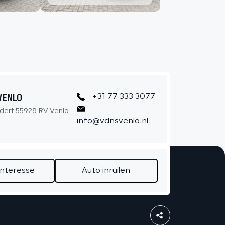
CONTACT
VENLO
+31 77 333 3077
dert 55928 RV Venlo
info@vdnsvenlo.nl
interesse
Auto inruilen