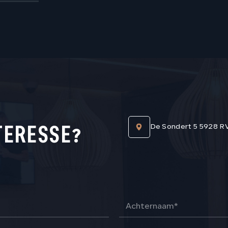
TERESSE?
De Sondert 5 5928 R