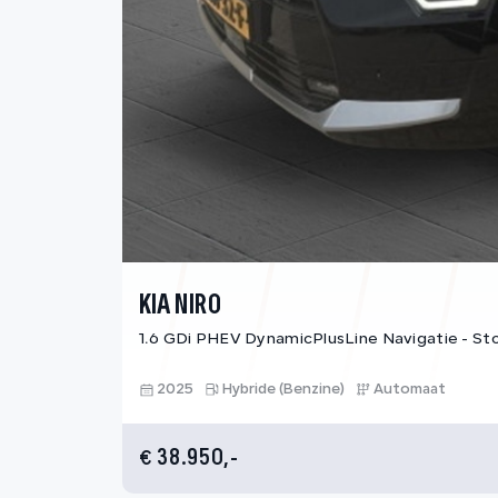
KIA NIRO
1.6 GDi PHEV DynamicPlusLine Navigatie - St
2025
Hybride (Benzine)
Automaat
38.950,-
€