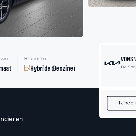
VDNS 
ssie
Brandstof
maat
Hybride (Benzine)
De Son
Ik heb 
ancieren