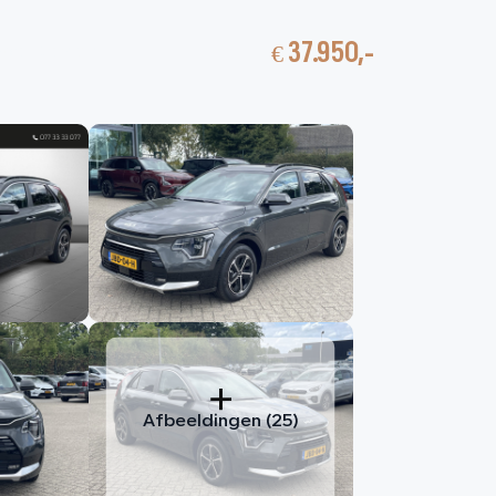
€ 37.950,-
nbod
Contact
HOME
AANBOD
DIENSTEN
VACATURES
OVER ONS
VERKOCHT
Afbeeldingen (25)