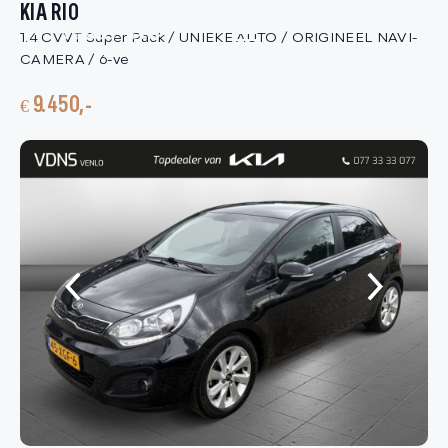
KIA RIO
1.4 CVVT Super Pack / UNIEKE AUTO / ORIGINEEL NAVI-
HOME
CAMERA / 6-ve
€ 9.450,-
AANBOD
DIENSTEN
VACATURES
OVER ONS
VERKOCHT
CONTACT