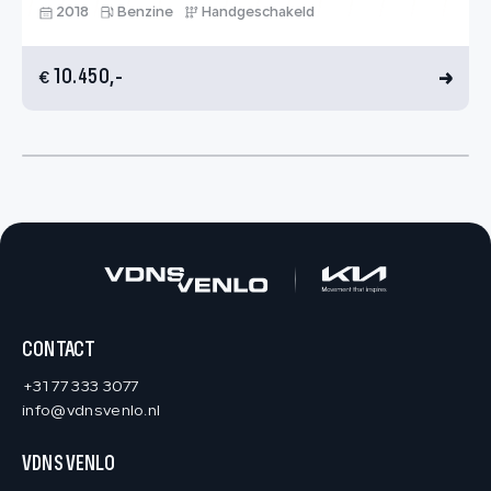
2018
Benzine
Handgeschakeld
10.450,-
€
CONTACT
+31 77 333 3077
info@vdnsvenlo.nl
VDNS VENLO