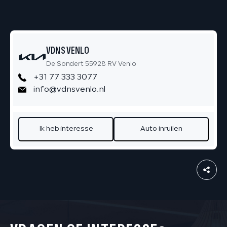
VDNS VENLO
De Sondert 55928 RV Venlo
+31 77 333 3077
info@vdnsvenlo.nl
Ik heb interesse
Auto inruilen