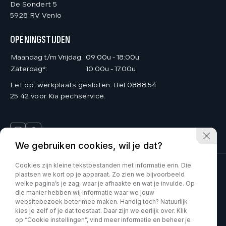
De Sondert 5
5928 RV Venlo
OPENINGSTIJDEN
Maandag t/m Vrijdag:
09:00u - 18:00u
Zaterdag*:
10:00u - 17:00u
Let op: werkplaats gesloten. Bel 0888 54
25 42 voor Kia pechservice.
We gebruiken cookies, wil je dat?
Cookies zijn kleine tekstbestanden met informatie erin. Die
plaatsen we kort op je apparaat. Zo zien we bijvoorbeeld
Deinum Venlo is onderdeel van Kia VDNS
welke pagina’s je zag, waar je afhaakte en wat je invulde. Op
die manier hebben wij informatie waar we jouw
Car Movement is onderdeel van Kia VDNS
websitebezoek beter mee maken. Handig toch? Natuurlijk
kies je zelf of je dat toestaat. Daar zijn we eerlijk over. Klik
op “Cookie instellingen”, vind meer informatie en beheer je
KVK : 60070897
Privacy policy