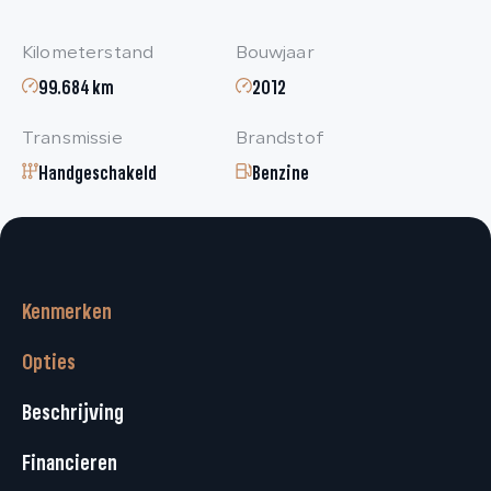
Kilometerstand
Bouwjaar
99.684 km
2012
Transmissie
Brandstof
Handgeschakeld
Benzine
Kenmerken
Opties
Beschrijving
Financieren