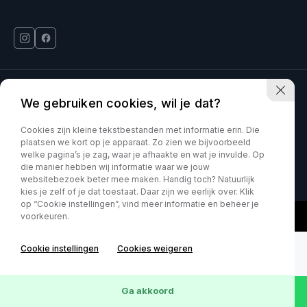
Deinum Venlo is onderdeel van Kia VDNS
We gebruiken cookies, wil je dat?
Car Movement is onderdeel van Kia VDNS
Cookies zijn kleine tekstbestanden met informatie erin. Die
plaatsen we kort op je apparaat. Zo zien we bijvoorbeeld
welke pagina’s je zag, waar je afhaakte en wat je invulde. Op
KVK : 60070897
Privacy policy
die manier hebben wij informatie waar we jouw
websitebezoek beter mee maken. Handig toch? Natuurlijk
kies je zelf of je dat toestaat. Daar zijn we eerlijk over. Klik
op “Cookie instellingen”, vind meer informatie en beheer je
voorkeuren.
Cookie instellingen
Cookies weigeren
Ga akkoord