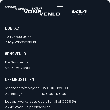
HOME
AANBOD
CONTACT
+31 77 333 3077
DIENSTEN
info@vdnsvenlo.nl
VDNS VENLO
VACATURES
De Sondert 5
5928 RV Venlo
OVER ONS
OPENINGSTIJDEN
VERKOCHT
Maandag t/m Vrijdag:
09:00u - 18:00u
Zaterdag*:
10:00u - 17:00u
Let op: werkplaats gesloten. Bel 0888 54
CONTACT
25 42 voor Kia pechservice.