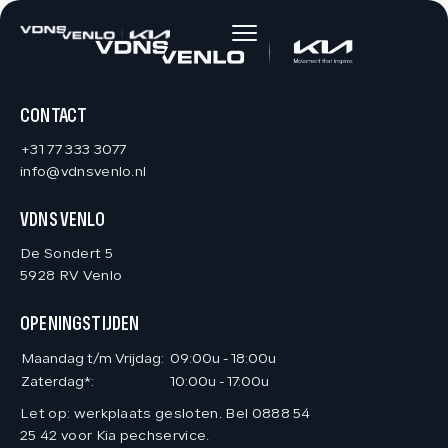
HOME
AANBOD
CONTACT
+31 77 333 3077
DIENSTEN
info@vdnsvenlo.nl
VDNS VENLO
VACATURES
De Sondert 5
5928 RV Venlo
OVER ONS
OPENINGSTIJDEN
VERKOCHT
Maandag t/m Vrijdag:
09:00u - 18:00u
Zaterdag*:
10:00u - 17:00u
Let op: werkplaats gesloten. Bel 0888 54
CONTACT
25 42 voor Kia pechservice.