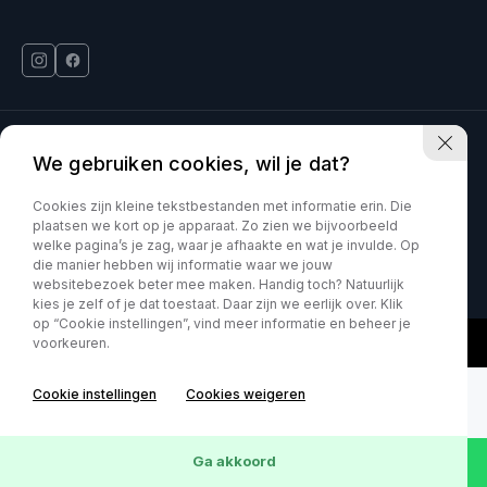
Deinum Venlo is onderdeel van Kia VDNS
We gebruiken cookies, wil je dat?
Car Movement is onderdeel van Kia VDNS
Cookies zijn kleine tekstbestanden met informatie erin. Die
plaatsen we kort op je apparaat. Zo zien we bijvoorbeeld
welke pagina’s je zag, waar je afhaakte en wat je invulde. Op
KVK : 60070897
Privacy policy
die manier hebben wij informatie waar we jouw
websitebezoek beter mee maken. Handig toch? Natuurlijk
kies je zelf of je dat toestaat. Daar zijn we eerlijk over. Klik
op “Cookie instellingen”, vind meer informatie en beheer je
voorkeuren.
Cookie instellingen
Cookies weigeren
Ga akkoord